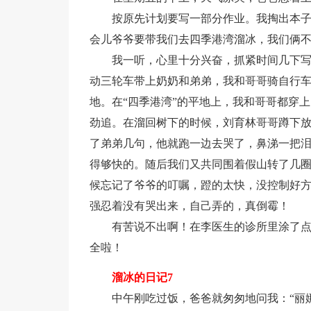
按原先计划要写一部分作业。我掏出本子
会儿爷爷要带我们去四季港湾溜冰，我们俩不
我一听，心里十分兴奋，抓紧时间几下
动三轮车带上奶奶和弟弟，我和哥哥骑自行车
地。在“四季港湾”的平地上，我和哥哥都穿
劲追。在溜回树下的时候，刘育林哥哥蹲下
了弟弟几句，他就跑一边去哭了，鼻涕一把
得够快的。随后我们又共同围着假山转了几圈
候忘记了爷爷的叮嘱，蹬的太快，没控制好
强忍着没有哭出来，自己弄的，真倒霉！
有苦说不出啊！在李医生的诊所里涂了点
全啦！
溜冰的日记7
中午刚吃过饭，爸爸就匆匆地问我：“丽