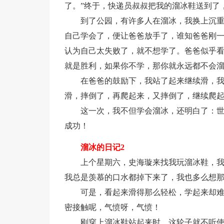
了。”终于，快递员叔叔把我的溜冰鞋送到了
到了公园，有许多人在溜冰，我换上沉
自己学会了，便让爸爸放手了，谁知爸爸刚
认为自己太失败了，就不想学了。爸爸似乎看
就是胜利，如果你不学，那你就永远都不会溜
在爸爸的鼓励下，我站了起来继续滑，
滑，摔倒了，再爬起来，又摔倒了，继续爬
这一次，我不但学会溜冰，还明白了：
成功！
溜冰的日记2
上个星期六，史海璇来找我玩溜冰鞋，
我总是羡慕的口水都掉下来了，我也多么想
可是，看起来滑得那么轻松，学起来却
密接触呢，气愤呀，气愤！
刚穿上溜冰鞋站起来时，这轮子就不听