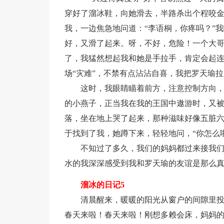
穿好了溜冰鞋，向她滑去，半路杀出个程咬金
我，一边焦急地问道：“李语桐，你疼吗？”
好，又滑了起来。呀，不好，危险！一个大
了，我猛然想起我和她是手拉手，肯定会起
场“灾难”，不禁有点沾沾自喜，我把罗天瑜
这时，我眼睛瞄着前方，注意控制方向
的小燕子，正当我在我的王国中遨游时，又
落，坐在地上哭了起来，那种滋味好像五脏
于找到了我，她蹲下来，轻轻地问，“你怎么
不知过了多久，我们的妈妈都过来接我
水的我深深感受到我和罗天瑜的友谊是那么
溜冰的日记5
清晨醒来，暖暖的阳光从窗户的间隙里
春天来啦！春天来啦！刚想多赖会床，妈妈的