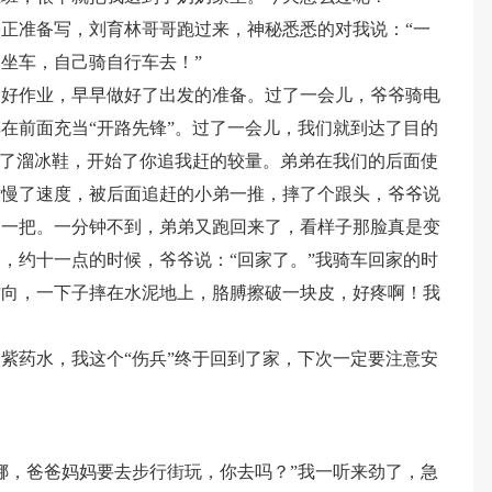
正准备写，刘育林哥哥跑过来，神秘悉悉的对我说：“一
坐车，自己骑自行车去！”
写好作业，早早做好了出发的准备。过了一会儿，爷爷骑电
在前面充当“开路先锋”。过了一会儿，我们就到达了目的
上了溜冰鞋，开始了你追我赶的较量。弟弟在我们的后面使
放慢了速度，被后面追赶的小弟一推，摔了个跟头，爷爷说
泪一把。一分钟不到，弟弟又跑回来了，看样子那脸真是变
，约十一点的时候，爷爷说：“回家了。”我骑车回家的时
方向，一下子摔在水泥地上，胳膊擦破一块皮，好疼啊！我
紫药水，我这个“伤兵”终于回到了家，下次一定要注意安
娜，爸爸妈妈要去步行街玩，你去吗？”我一听来劲了，急