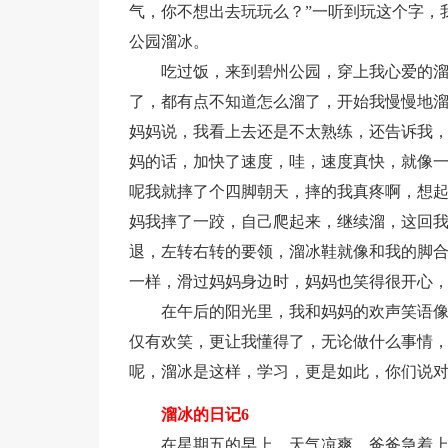
气，你不想出去玩玩么？”一听到玩这个字，
公园溜冰。
吃过饭，来到碧州公园，穿上我心爱的
了，都有点不知道怎么溜了，开始我慢慢地
妈妈说，我看上去还是不太熟练，还告诉我
妈的话，加快了速度，哇，速度真快，就像
呢我就摔了个四脚朝天，摔的我真疼啊，想
妈我摔了一跤，自己爬起来，继续溜，这回
退，左转右转的要领，溜冰鞋就像和我的脚
一样，滑过妈妈身边时，妈妈也笑得很开心
在午后的阳光里，我和妈妈的欢声笑语
仅有欢笑，更让我懂得了，无论做什么事情
呢，溜冰是这样，学习，更是如此，你们说
溜冰的日记6
在星期五的早上，天气凉爽，爸爸急着