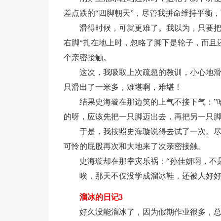
差点跌的“四脚朝天”，尽管我拼命维持平衡
滑得时候，可就更难了。我以为，只要
右脚“扎在地上时，忽略了脚下是轮子，而且
个亲密接触。
这次，我吸取上次疏忽的教训，小心地
只滑出了一米多，难堪啊，难堪！
结果史海璇在那边笑的上气不接下气：”
的呀，应该先把一只脚迈出去，再把另一只脚
于是，我按照史海璇说得去试了一次。
可怜的屁股再次和大地来了次亲密接触。
史海璇却在那幸灾乐祸：“孙佳妍啊，不
唉，那天不仅没学成溜冰鞋，还被人好
溜冰的日记3
好久没能溜冰了，因为假期作业很多，