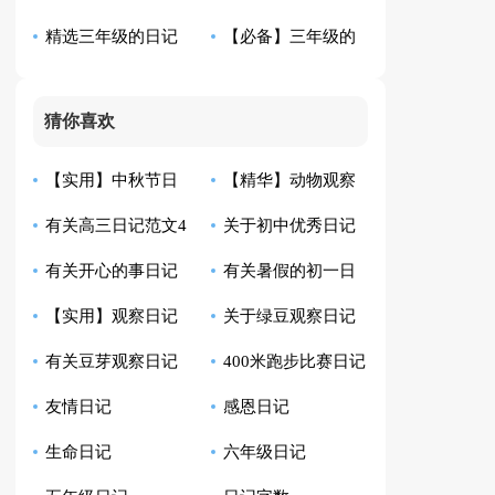
精选三年级的日记
【必备】三年级的
字日记
作文300字集锦10篇
作文300字集合7篇
日记作文300字集锦5
猜你喜欢
篇
【实用】中秋节日
【精华】动物观察
有关高三日记范文4
关于初中优秀日记
记范文集合10篇
日记汇编十篇
有关开心的事日记
有关暑假的初一日
篇
五篇
【实用】观察日记
关于绿豆观察日记
范文九篇
记
有关豆芽观察日记
400米跑步比赛日记
范文七篇
模板汇总5篇
友情日记
感恩日记
汇编六篇
生命日记
六年级日记