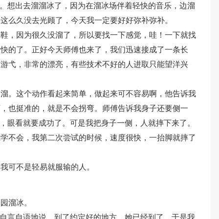
了。想出去溜溜冰了，因为在溜冰场伴着轻快的音乐，边溜
。这么久没去光顾了，今天我一定要好好弥补弥补。
冰鞋，因为很久没溜了，所以要找一下感觉，哇！一下就找
溜快的了。正好今天师傅也来了，我们迅速接成了一条长
中游弋，非常的漂亮，有些技术不好的人进取只能望洋兴
脚溜。这个动作看起来简单，做起来可不容易啊，他告诉我
下，也挺准的，就是不会拐弯。师傅告诉我身子还要侧一
下，眼看就要成功了。可是我把身子一侧，人就摔下来了。
我学不会，我第二次尝试的时候，速度很快，一抬脚就摔了
！
，我可不是轻易就服输的人。
公园溜冰。
我自言自语地说，到了约定好的地方，她已经到了，于是我