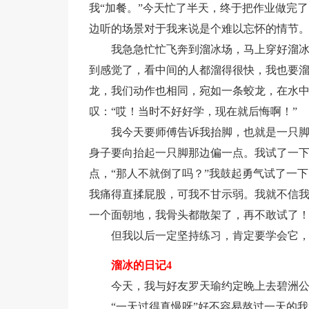
我“加餐。”今天忙了半天，终于把作业做完
边听的场景对于我来说是个难以忘怀的情节
我急急忙忙飞奔到溜冰场，马上穿好溜
到感觉了，看中间的人都溜得很快，我也要
龙，我们动作也相同，宛如一条蛟龙，在水
叹：“哎！当时不好好学，现在就后悔啊！”
我今天要师傅告诉我抬脚，也就是一只
身子要向抬起一只脚那边偏一点。我试了一
点，“那人不就倒了吗？”我鼓起勇气试了一
我痛得直揉屁股，可我不甘示弱。我就不信
一个面朝地，我骨头都散架了，再不敢试了
但我以后一定坚持练习，肯定要学会它
溜冰的日记4
今天，我与好友罗天瑜约定晚上去碧洲
“一天过得真慢呀”好不容易熬过一天的