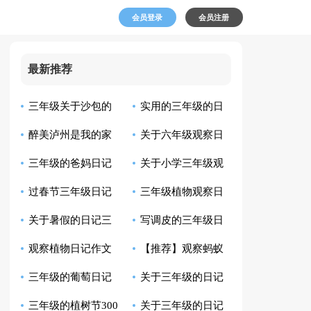
会员登录
会员注册
最新推荐
三年级关于沙包的
实用的三年级的日
醉美泸州是我的家
关于六年级观察日
日记
记作文300字集合7篇
三年级的爸妈日记
关于小学三年级观
乡日记
记锦集7篇
过春节三年级日记
三年级植物观察日
察日记模板集锦十篇
关于暑假的日记三
写调皮的三年级日
记（通用53篇）
观察植物日记作文
【推荐】观察蚂蚁
年级作文300字合集5
记
三年级的葡萄日记
关于三年级的日记
汇总五篇
日记范文汇编9篇
篇
三年级的植树节300
关于三年级的日记
（精选7篇）
作文300字汇编十篇