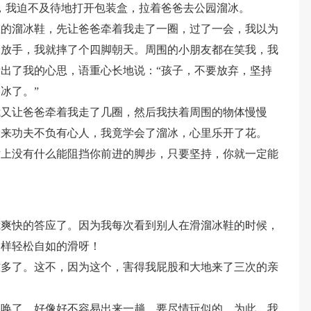
，我迫不及待地打开包装盒，拉着爸爸去公园溜冰。
重的溜冰鞋，先让爸爸牵着我走了一圈，过了一会，我以为
一放手，我就摔了个四脚朝天。周围的小朋友都在笑我，我
出了我的心思，语重心长地说：“孩子，不要放弃，坚持
冰了。”
我又让爸爸牵着我走了几圈，然后我扶着周围的物体慢慢
起来功夫不负有心人，我竟学会了溜冰，心里乐开了花。
世上没有什么能阻挡你前进的脚步，只要坚持，你就一定能
我爽快的答应了。因为我每次看到别人在滑溜冰鞋的时候，
那样轻松自如的滑呀！
难多了。这不，因为这个，害得我屁股和大地来了三次的亲
使唤了，好像好不容易出来一趟，要尽情玩似的。为此，我