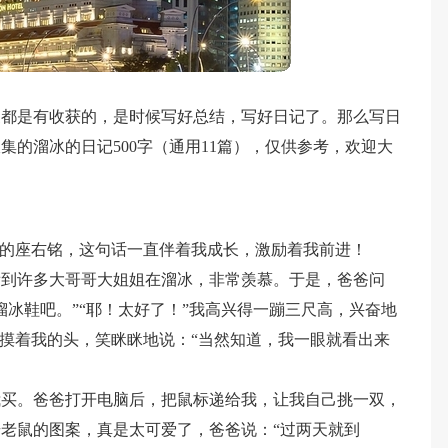
家都是有收获的，是时候写好总结，写好日记了。那么写日
的溜冰的日记500字（通用11篇），仅供参考，欢迎大
我的座右铭，这句话一直伴着我成长，激励着我前进！
看到许多大哥哥大姐姐在溜冰，非常羡慕。于是，爸爸问
溜冰鞋吧。”“耶！太好了！”我高兴得一蹦三尺高，兴奋地
抚摸着我的头，笑眯眯地说：“当然知道，我一眼就看出来
我买。爸爸打开电脑后，把鼠标递给我，让我自己挑一双，
老鼠的图案，真是太可爱了，爸爸说：“过两天就到