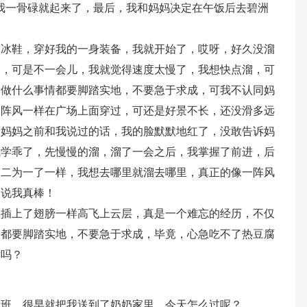
我一骨碌就起来了，最后，我和妈妈决定在午饭后去碧洲
溜冰鞋，穿好我的一身装备，我就开始了，哎呀，好久没溜
溜，可是不一会儿，我就觉得速度太慢了，我想快点溜，可
，做什么事情都要脚踏实地，不要急于求成，可我不认同妈
一阵风一样在广场上面穿过，可还是好景不长，还没滑多远
起妈妈之前和我说过的话，我的脸默默地红了，没敢告诉妈
我学乖了，先慢慢的溜，溜了一会之后，我掌握了前进，后
合二为一了一样，我想去哪里就溜去哪里，真正的像一阵风
，说我真棒！
像插上了翅膀一样高飞上云层，真是一个难忘的经历，不仅
，都要脚踏实地，不要急于求成，毕竟，心急吃不了热豆腐
对吗？
上班，很早就把我送到了奶奶家里。今天怎么过呢？