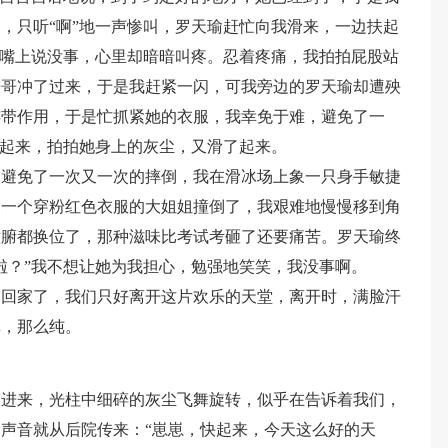
，只听“啊”地一声惨叫，罗天瑜赶忙向我滑来，一边扶起
我嘴上说没事，心里却暗暗叫疼。忍着疼痛，我拍拍屁股站
哥哥冲了过来，于是我赶紧一闪，可我旁边的罗天瑜却遭殃
连带作用，于是忙抓紧她的衣服，我幸免于难，避免了一
拉起来，拍拍她身上的灰尘，又滑了起来。
，避免了一次又一次的摔倒，我在滑冰场上象一只身手敏捷
被一个穿粉红色衣服的大姐姐撞倒了，我艰难地慢慢移到角
六腑都换位了，那种滋味比考试考砸了还要痛苦。罗天瑜终
啦？”我不想让她为我担心，勉强地笑笑，我没事啊。
们回家了，我们只好离开这片欢乐的天堂，离开时，满脸汗
真，那么纯。
投进来，光柱中细碎的灰尘飞舞旋转，似乎在告诉着我们，
声音就从后院传来：“崽崽，快起来，今天这么好的天