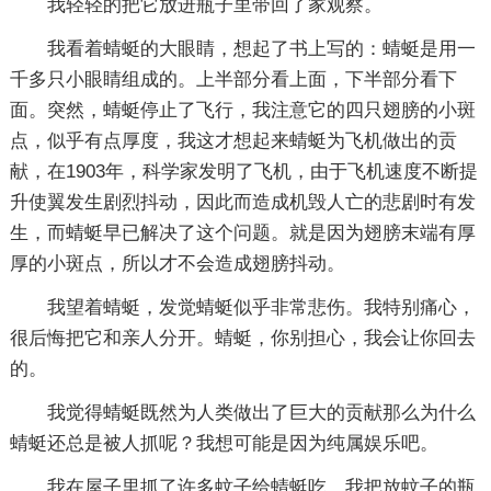
我轻轻的把它放进瓶子里带回了家观察。
我看着蜻蜓的大眼睛，想起了书上写的：蜻蜓是用一
千多只小眼睛组成的。上半部分看上面，下半部分看下
面。突然，蜻蜓停止了飞行，我注意它的四只翅膀的小斑
点，似乎有点厚度，我这才想起来蜻蜓为飞机做出的贡
献，在1903年，科学家发明了飞机，由于飞机速度不断提
升使翼发生剧烈抖动，因此而造成机毁人亡的悲剧时有发
生，而蜻蜓早已解决了这个问题。就是因为翅膀末端有厚
厚的小斑点，所以才不会造成翅膀抖动。
我望着蜻蜓，发觉蜻蜓似乎非常悲伤。我特别痛心，
很后悔把它和亲人分开。蜻蜓，你别担心，我会让你回去
的。
我觉得蜻蜓既然为人类做出了巨大的贡献那么为什么
蜻蜓还总是被人抓呢？我想可能是因为纯属娱乐吧。
我在屋子里抓了许多蚊子给蜻蜓吃。我把放蚊子的瓶