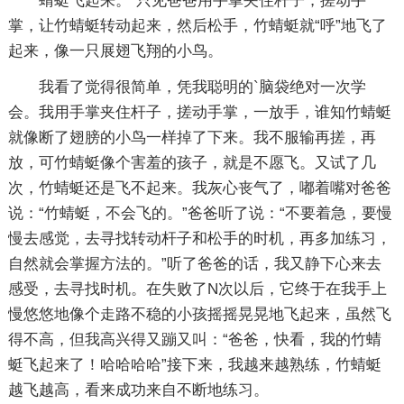
蜻蜓飞起来。”只见爸爸用手掌夹住杆子，搓动手
掌，让竹蜻蜓转动起来，然后松手，竹蜻蜓就“呼”地飞了
起来，像一只展翅飞翔的小鸟。
我看了觉得很简单，凭我聪明的`脑袋绝对一次学
会。我用手掌夹住杆子，搓动手掌，一放手，谁知竹蜻蜓
就像断了翅膀的小鸟一样掉了下来。我不服输再搓，再
放，可竹蜻蜓像个害羞的孩子，就是不愿飞。又试了几
次，竹蜻蜓还是飞不起来。我灰心丧气了，嘟着嘴对爸爸
说：“竹蜻蜓，不会飞的。”爸爸听了说：“不要着急，要慢
慢去感觉，去寻找转动杆子和松手的时机，再多加练习，
自然就会掌握方法的。”听了爸爸的话，我又静下心来去
感受，去寻找时机。在失败了N次以后，它终于在我手上
慢悠悠地像个走路不稳的小孩摇摇晃晃地飞起来，虽然飞
得不高，但我高兴得又蹦又叫：“爸爸，快看，我的竹蜻
蜓飞起来了！哈哈哈哈”接下来，我越来越熟练，竹蜻蜓
越飞越高，看来成功来自不断地练习。