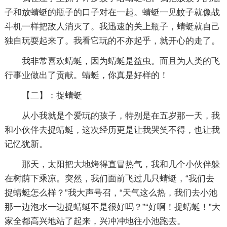
子和放蜻蜓的瓶子的口子对在一起。蜻蜓一见蚊子就像战
斗机一样把敌人消灭了。我迅速的关上瓶子，蜻蜓就自己
独自玩耍起来了。我看它玩的不亦起乎，就开心的走了。
我非常喜欢蜻蜓，因为蜻蜓是益虫。而且为人类的飞
行事业做出了贡献。蜻蜓，你真是好样的！
【二】：捉蜻蜓
从小我就是个爱玩的孩子，特别是在五岁那一天，我
和小伙伴去捉蜻蜓，这次经历更是让我哭笑不得，也让我
记忆犹新。
那天，太阳把大地烤得直冒热气，我和几个小伙伴躲
在树荫下乘凉。突然，我们面前飞过几只蜻蜓，“我们去
捉蜻蜓怎么样？”我大声号召，“天气这么热，我们去小池
那一边泡水一边捉蜻蜓不是很好吗？”“好啊！捉蜻蜓！”大
家全都高兴地站了起来，兴冲冲地往小池跑去。