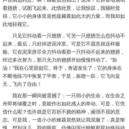
声音由远到近。啊！蜻蜓居然钻出了泥潭！它拼命地扇动
着翅膀，试图飞起来。此情此景，让我惊叹，我顿时觉
得，它小小的身体里居然蕴藏着如此大的力量，而我却如
此地轻视它。
只见它抖动着一只翅膀，可另一只翅膀怎么也抖动不
起来，最后，只好掉进泥淖里。可是它不愿意就这样服
输。它在泥里拼尽全力抖动着那一只抖动不起来的翅膀，
经过多次努力，那只无力的翅膀开始慢慢抖动了。“加
油！”我在心里鼓励它。终于，奇迹发生了：它的身体在
不断地练习中恢复了平衡，于是，振翅一跃，它飞向蓝
天，飞向了自由！
我在那一瞬间被震撼了：一只弱小的生命，在生命之
舟即将倾覆之时，竟能作出如此感人的举动。可是，它凭
借什么呢？也许就是它百折不挠的精神，顽强不屈的意
志。可是我，一道小小的难题居然就让我屈服了，真是惭
愧。想到这儿，我的眼前，仿佛闪现出蜻蜓那双始终抖动