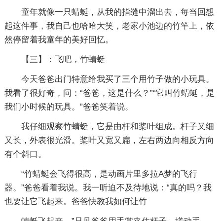
童年就像一只蜻蜓，从我的指缝中溜出去，每当回想
起这件事，我自己也哈哈大笑，老家小池边的竹竿上，依
然停留着我童年的美好回忆。
【三】：飞吧，竹蜻蜓
今天爸爸出门特意给我买了三个用竹子做的小玩具。
我看了很好奇，问：“爸爸，这是什么？”“它叫竹蜻蜓，是
我们小时候的玩具。”爸爸笑着说。
我仔细观察竹蜻蜓，它是由杆和桨叶组成。杆子又细
又长，外表很光滑。桨叶又宽又扁，左右两边向相反方向
有个斜口。
“竹蜻蜓会飞得很高，是动画片里多拉A梦的飞行
器。”爸爸看着我说。我一听迫不及待地说：“真的吗？我
也要让它飞起来。爸爸快教我如何让竹