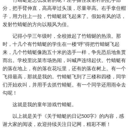
竹蜻蜓是怎么发射的呢？左手握住发射杆的把手部
分，把手臂伸直，高高举过头顶，尽量举高。右手拿住帽
子，用力往上一拉，竹蜻蜓就飞起来了。假如有风的话，
发射竹蜻蜓的方向以顺风为佳。
记得小学三年级时，全校掀起了竹蜻蜒的热浪。那
时，十几个有竹蜻蜓的学生在一楼“呼”得把竹蜻蜒飞起
来，几个竹蜻蜓像跑五十米的选手一样，争先恐后地鱼贯
而出。学校里比菜市场热闹，叫喊声连绵起伏。竹蜻蜓有
的落在地上，有的落在花坛里，还有的落在树上。有一个
飞得最高，那就是我的。竹蜻蜓飞到了三楼和四楼，同学
们开始欢叫，并用手去抓竹蜻蜓。有一个同学还用雨伞去
勾呢！
这就是我的童年游戏竹蜻蜓。
以上就是关于《
关于蜻蜓的日记500字
》的内容，感
谢大家的阅读，欢迎持续关注日记网，精彩不断！