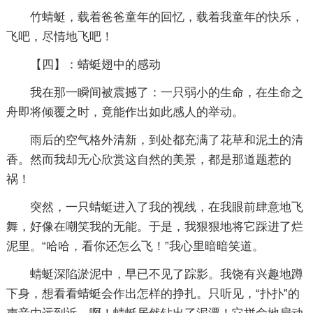
竹蜻蜓，载着爸爸童年的回忆，载着我童年的快乐，
飞吧，尽情地飞吧！
【四】：蜻蜓翅中的感动
我在那一瞬间被震撼了：一只弱小的生命，在生命之
舟即将倾覆之时，竟能作出如此感人的举动。
雨后的空气格外清新，到处都充满了花草和泥土的清
香。然而我却无心欣赏这自然的美景，都是那道题惹的
祸！
突然，一只蜻蜓进入了我的视线，在我眼前肆意地飞
舞，好像在嘲笑我的无能。于是，我狠狠地将它踩进了烂
泥里。“哈哈，看你还怎么飞！”我心里暗暗笑道。
蜻蜓深陷淤泥中，早已不见了踪影。我饶有兴趣地蹲
下身，想看看蜻蜓会作出怎样的挣扎。只听见，“扑扑”的