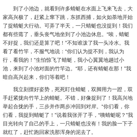
到了小池边，就看到许多蜻蜓在水面上飞来飞去，大
家高兴极了，赶紧上窜下跳，东抓西捕，如火如荼地开始
了捉蜻蜓大行动。可弄了半天，一只蜻蜓也没捉到！我们
都有些蔫了，垂头丧气地坐到了小池边休息。“唉，蜻蜓
不好捉，我们还是算了吧！”不知谁泼了我一头冷水。我
看了看竹竿，不服气地说：“你们认为捉不到，我认为
行，看我的！”生怕惊飞了蜻蜓，我小心翼翼地趟过小
池，来到了小池对面的竹竿边。“耶，还有蜻蜓在那！”我
暗自高兴起来，你们等着吧！
我立刻摆好姿势，死死盯住蜻蜓，双脚用力一蹬，双
手赶紧拢向竹竿上的蜻蜓。不错，好像捉到了！我高兴地
举起合拢的手，三步并作两步冲回到对岸。“你们看，你
们看，我捉到蜻蜓了！”说着我张开了手，“咦蜻蜓呢？”我
目光转向了自己的手上，一只蜻蜓也没有！我的脸一下子
就红了，赶忙跑回家洗那浑身的泥去了。