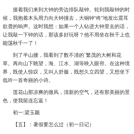
接着我们来到大钟的旁边排队敲钟。轮到我敲钟的时
候，我抱着木头用力向大钟撞去，大铜钟“咚”地发出震耳
欲聋的响声。这时我想：如果一个人钻进大钟里去的话，
让我敲一下钟的话，那该多好玩呀？他不用坐在秋千上也
能荡秋千一了！
到了半山腰，我看到了数不清的`繁茂的大树和花
草。再向山下眺望，海、江水、湖等映入眼帘。在这种境
界，既使人惊叹，又叫人舒服，既想久立四望，又想坐下
低吟一首奇丽的小诗。
莲花山那凉爽的微风，清新的空气，还有那美丽的景
色，使我留连忘返！
初一:梁玉颖
【五】：暑假要怎么过
（初一日记）