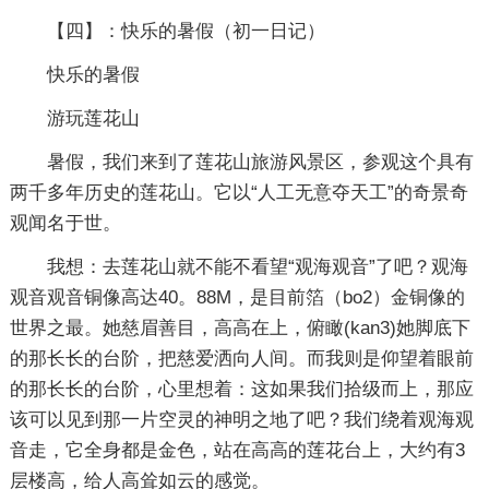
【四】：快乐的暑假
（初一日记）
快乐的暑假
游玩莲花山
暑假，我们来到了莲花山旅游风景区，参观这个具有
两千多年历史的莲花山。它以“人工无意夺天工”的奇景奇
观闻名于世。
我想：去莲花山就不能不看望“观海观音”了吧？观海
观音观音铜像高达40。88M，是目前箔（bo2）金铜像的
世界之最。她慈眉善目，高高在上，俯瞰(kan3)她脚底下
的那长长的台阶，把慈爱洒向人间。而我则是仰望着眼前
的那长长的台阶，心里想着：这如果我们拾级而上，那应
该可以见到那一片空灵的神明之地了吧？我们绕着观海观
音走，它全身都是金色，站在高高的莲花台上，大约有3
层楼高，给人高耸如云的感觉。