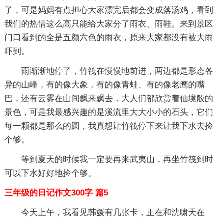
了，可是妈妈有点担心大家漂完后都会变成落汤鸡，看到
我们的热情这么高只能给大家分了雨衣、雨鞋。来到景区
门口看到的全是五颜六色的雨衣，原来大家都没有被大雨
吓到。
雨渐渐地停了，竹筏在慢慢地前进，两边都是形态各
异的山峰，有的像大象，有的像青蛙、有的像老鹰的嘴
巴，还有云雾在山间飘来飘去，大人们都欣赏着仙境般的
景色，可是我最感兴趣的是溪流里大大小小的石头，它们
每一颗都是那么的圆，我真想让竹筏停下来让我下水去捡
个够。
等到夏天的时候我一定要再来武夷山，再坐竹筏到时
可以下水好好地捡个够。
三年级的日记作文300字 篇5
今天上午，我看见韩媛有几张卡，正在和沈啸天在