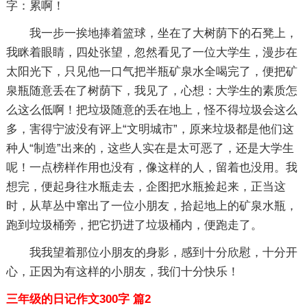
字：累啊！
我一步一挨地捧着篮球，坐在了大树荫下的石凳上，
我眯着眼睛，四处张望，忽然看见了一位大学生，漫步在
太阳光下，只见他一口气把半瓶矿泉水全喝完了，便把矿
泉瓶随意丢在了树荫下，我见了，心想：大学生的素质怎
么这么低啊！把垃圾随意的丢在地上，怪不得垃圾会这么
多，害得宁波没有评上“文明城市”，原来垃圾都是他们这
种人“制造”出来的，这些人实在是太可恶了，还是大学生
呢！一点榜样作用也没有，像这样的人，留着也没用。我
想完，便起身往水瓶走去，企图把水瓶捡起来，正当这
时，从草丛中窜出了一位小朋友，拾起地上的矿泉水瓶，
跑到垃圾桶旁，把它扔进了垃圾桶内，便跑走了。
我我望着那位小朋友的身影，感到十分欣慰，十分开
心，正因为有这样的小朋友，我们十分快乐！
三年级的日记作文300字 篇2