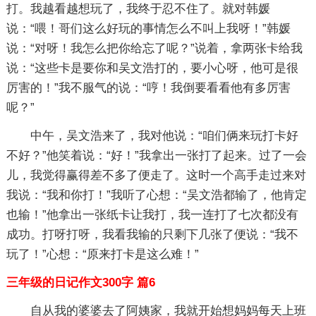
打。我越看越想玩了，我终于忍不住了。就对韩媛
说：“喂！哥们这么好玩的事情怎么不叫上我呀！”韩媛
说：“对呀！我怎么把你给忘了呢？”说着，拿两张卡给我
说：“这些卡是要你和吴文浩打的，要小心呀，他可是很
厉害的！”我不服气的说：“哼！我倒要看看他有多厉害
呢？”
中午，吴文浩来了，我对他说：“咱们俩来玩打卡好
不好？”他笑着说：“好！”我拿出一张打了起来。过了一会
儿，我觉得赢得差不多了便走了。这时一个高手走过来对
我说：“我和你打！”我听了心想：“吴文浩都输了，他肯定
也输！”他拿出一张纸卡让我打，我一连打了七次都没有
成功。打呀打呀，我看我输的只剩下几张了便说：“我不
玩了！”心想：“原来打卡是这么难！”
三年级的日记作文300字 篇6
自从我的婆婆去了阿姨家，我就开始想妈妈每天上班