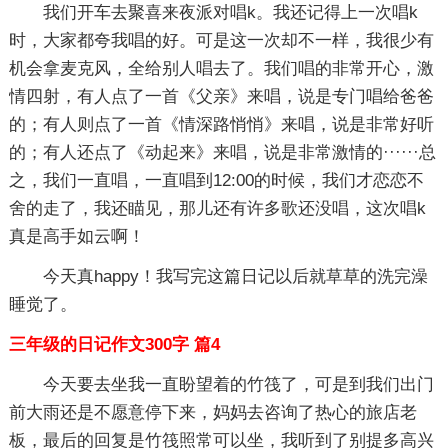
我们开车去聚喜来夜派对唱k。我还记得上一次唱k
时，大家都夸我唱的好。可是这一次却不一样，我很少有
机会拿麦克风，全给别人唱去了。我们唱的非常开心，激
情四射，有人点了一首《父亲》来唱，说是专门唱给爸爸
的；有人则点了一首《情深路悄悄》来唱，说是非常好听
的；有人还点了《动起来》来唱，说是非常激情的······总
之，我们一直唱，一直唱到12:00的时候，我们才恋恋不
舍的走了，我还瞄见，那儿还有许多歌还没唱，这次唱k
真是高手如云啊！
今天真happy！我写完这篇日记以后就草草的洗完澡
睡觉了。
三年级的日记作文300字 篇4
今天要去坐我一直盼望着的竹筏了，可是到我们出门
前大雨还是不愿意停下来，妈妈去咨询了热心的旅店老
板，最后的回复是竹筏照常可以坐，我听到了别提多高兴