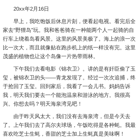
20xx年2月16日
早上，我吃饱饭后休息片刻，便看起电视。看完后全
家去“野狸岛”玩。我和爸爸骑在一种能两个人一起骑的自
行车上绕着岛看风景。这里的风景美极了。海上的浪一次
比一次大，而且就像贴在跑步机上的纸一样没有完。这里
茂盛的植物也让这个岛像一片热带雨林。
下午我们去看电影《锦衣卫》。讲的是有奸臣偷了玉
玺，被锦衣卫的头——青龙发现了。经过一次次追捕，终
于抢回了玉玺。回到家后，我看了一会儿书。妈妈告诉
我，明天我们要去一个能泡温泉和游泳的地方。我很高
兴。你想去吗？明天海泉湾见吧！
由于昨天风太大，我们没有去海泉湾，但是今天去
了。上午我们去了高尔夫球场，午饭吃得是各种蚝。我最
喜欢吃芝士生蚝，香甜的芝士加上生蚝真是美味啊！