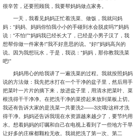
很辛苦，还要照顾我，我要帮妈妈做点家务。
一天，我看见妈妈正忙着洗菜、做饭，我就问妈
妈：“妈妈、妈妈你怕我小小的手碰到水会脱皮吗?”妈妈
说：“不怕!”“妈妈我已经长大了，已经是小男子汉了，我
想帮你做一件家务!”我不好意思的说。“好!”妈妈高兴的
说。因为我想玩水，于是，我说：“妈妈，那你教我洗菜
吧!”
妈妈用心的给我讲了一遍洗菜的过程。我就按照妈妈
说的方法做：我先把水打在一个干净的盆子里，然后用手
把菜叶一片片的摘下来，放进盆子里，用清水把菜叶、菜
根洗得干干净净。在把洗干净的菜捞起来放到菜板上切。
我还有告诉大家的是洗菜一共要洗2——3次哦!这样才洗
得干净。妈妈还告诉我现在水资源越来越少了，要节约用
水。想着妈妈的叮嘱和自己在电视上看到了一些地方干旱
让好多的庄稼都颗粒无收。我就把洗了第一次、第二