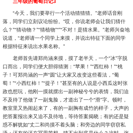
三年级的葡萄日记3
“今天，我们要举行一个活动猜猜猜。”老师话音刚
落，同学们立刻议论纷纷。“哎，你说老师会让我们猜什
么？”“猜动物？”“猜植物”“”“不对！是猜水果。”老师兴奋地
说道，“老师请一个同学上来摸，并说出特征下面的同学
根据特征来说出水果名称。”
老师首先请郑尚涵来摸，摸了老半天，一个“冰”字脱
口而出，同学们便大胆得猜测：“苹果！”“西红柿！”“桃
子！可郑尚涵的一声“圆”让大家又改变这些看法，“葡
萄！”“小西红柿！”“提子！”甚至有的人说是小西瓜这时张
政也想玩，他刚一摸就摆出一副神秘兮兮的表情，我们迫
不及待了他做了一副鬼脸，才道出了一个“滑”字。顿时，
教室里又热闹起来了，有的一副胸有成竹的样子，大声的
把答案报出来又迫不及待地，等待答案揭晓；有的还是疑
惑不解犹如“丈二和尚摸不着头脑；和旁边的同学窃窃私