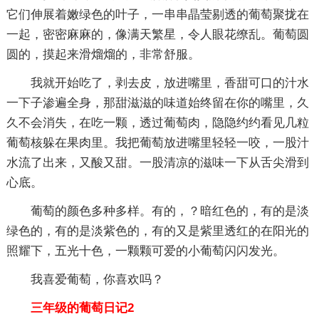
它们伸展着嫩绿色的叶子，一串串晶莹剔透的葡萄聚拢在
一起，密密麻麻的，像满天繁星，令人眼花缭乱。葡萄圆
圆的，摸起来滑熘熘的，非常舒服。
我就开始吃了，剥去皮，放进嘴里，香甜可口的汁水
一下子渗遍全身，那甜滋滋的味道始终留在你的嘴里，久
久不会消失，在吃一颗，透过葡萄肉，隐隐约约看见几粒
葡萄核躲在果肉里。我把葡萄放进嘴里轻轻一咬，一股汁
水流了出来，又酸又甜。一股清凉的滋味一下从舌尖滑到
心底。
葡萄的颜色多种多样。有的，？暗红色的，有的是淡
绿色的，有的是淡紫色的，有的又是紫里透红的在阳光的
照耀下，五光十色，一颗颗可爱的小葡萄闪闪发光。
我喜爱葡萄，你喜欢吗？
三年级的葡萄日记2