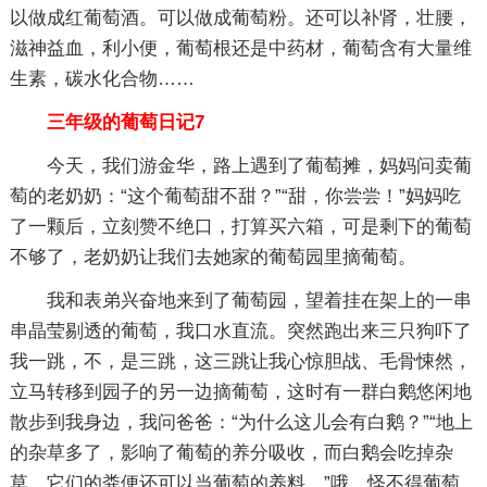
以做成红葡萄酒。可以做成葡萄粉。还可以补肾，壮腰，
滋神益血，利小便，葡萄根还是中药材，葡萄含有大量维
生素，碳水化合物……
三年级的葡萄日记7
今天，我们游金华，路上遇到了葡萄摊，妈妈问卖葡
萄的老奶奶：“这个葡萄甜不甜？”“甜，你尝尝！”妈妈吃
了一颗后，立刻赞不绝口，打算买六箱，可是剩下的葡萄
不够了，老奶奶让我们去她家的葡萄园里摘葡萄。
我和表弟兴奋地来到了葡萄园，望着挂在架上的一串
串晶莹剔透的葡萄，我口水直流。突然跑出来三只狗吓了
我一跳，不，是三跳，这三跳让我心惊胆战、毛骨悚然，
立马转移到园子的另一边摘葡萄，这时有一群白鹅悠闲地
散步到我身边，我问爸爸：“为什么这儿会有白鹅？”“地上
的杂草多了，影响了葡萄的养分吸收，而白鹅会吃掉杂
草，它们的粪便还可以当葡萄的养料。”哦，怪不得葡萄