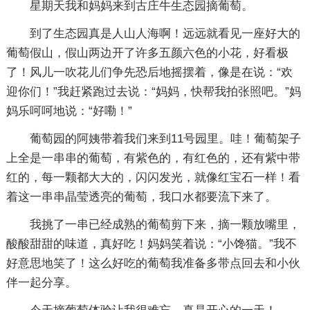
星期天我和妈妈来到古庄牛生态园摘葡萄。
到了生态园真是人山人海啊！远远就看见一座好大的
葡萄假山，假山两边开了许多五颜六色的小花，好看极
了！风儿一吹花儿们争先恐后地摇摆着，像是在说：“欢
迎你们！”我赶紧跑过去说：“妈妈，快帮我拍张照吧。”妈
妈乐呵呵地说：“好嘞！”
葡萄园的阿姨带着我们来到11号园里。哇！葡萄架子
上全是一串串的葡萄，有紫色的，有红色的，还有紫中带
红的，每一颗都大大的，闪闪发光，就像红宝石一样！看
着这一串串晶莹透亮的葡萄，我口水都要流下来了。
我挑了一串已经成熟的葡萄剪下来，摘一颗放嘴里，
酸酸甜甜的味道，真好吃！妈妈笑着说：“小馋猫。”我不
好意思地笑了！这么好吃的葡萄我准备多带点回去和小伙
伴一起分享。