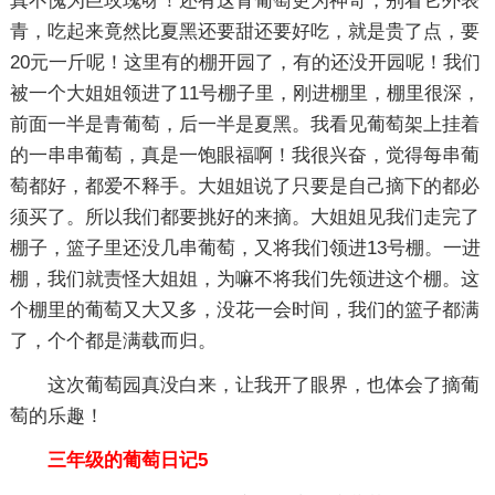
真不愧为巨玫瑰呀！还有这青葡萄更为神奇，别看它外表
青，吃起来竟然比夏黑还要甜还要好吃，就是贵了点，要
20元一斤呢！这里有的棚开园了，有的还没开园呢！我们
被一个大姐姐领进了11号棚子里，刚进棚里，棚里很深，
前面一半是青葡萄，后一半是夏黑。我看见葡萄架上挂着
的一串串葡萄，真是一饱眼福啊！我很兴奋，觉得每串葡
萄都好，都爱不释手。大姐姐说了只要是自己摘下的都必
须买了。所以我们都要挑好的来摘。大姐姐见我们走完了
棚子，篮子里还没几串葡萄，又将我们领进13号棚。一进
棚，我们就责怪大姐姐，为嘛不将我们先领进这个棚。这
个棚里的葡萄又大又多，没花一会时间，我们的篮子都满
了，个个都是满载而归。
这次葡萄园真没白来，让我开了眼界，也体会了摘葡
萄的乐趣！
三年级的葡萄日记5