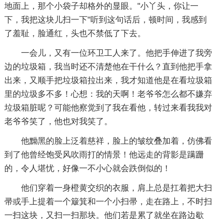
地面上，那个小袋子却格外的显眼。"小丫头，你让一
下，我把这块儿扫一下"听到这句话后，顿时间，我感到
了羞耻，脸通红，头也不禁低了下去。
一会儿，又有一位环卫工人来了。他把手伸进了我旁
边的垃圾箱，我当时还不清楚他在干什么？直到他把手拿
出来，又顺手把垃圾箱拉出来，我才知道他是在看垃圾箱
里的垃圾多不多！心想：我的天啊！老爷爷怎么都不嫌弃
垃圾箱脏呢？可能他察觉到了我在看他，转过来看我我对
老爷爷笑了，他也对我笑了。
他黝黑的脸上泛着慈祥，脸上的皱纹叠加着，仿佛看
到了他曾经饱受风吹雨打的情景！他远走的背影是蹒跚
的，令人堪忧，好像一不小心就会跌倒似的！
他们穿着一身橙黄交织的衣服，肩上总是扛着把大扫
帚或手上提着一个簸箕和一个小扫帚，走在路上，不时扫
一扫这块，又扫一扫那块。他们若是累了就坐在路边歇