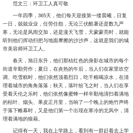
范文三：环卫工人真可敬
一年四季，365天，他们每天迎接第一缕晨曦，日复
一日，兢兢业业，任劳任怨，无论三伏酷暑还是数九严
寒，无论是风雨交加，还是漫天飞雪，天蒙蒙亮时，就能
听到他们挥动扫把与地面摩擦的沙沙声，这就是我们的城
市美容师环卫工人。
春天，旭日东升，他们那桔红色的身影在城市的每个
街道辛勤劳作；夏日，在炎热的午后，当人们在家里吹空
调、吃雪糕时，他们依然顶着烈日，吃干粮喝凉水，在清
理着城市的角角落落；秋天，落叶纷飞之时，当人们在享
受着天伦之乐时，他们依然像蜜蜂一样辛勤地清扫着满地
的枯叶、烟头、果皮正月里，当响了一个晚上的炮竹声终
于落下帷幕时，又是他们第一个出现在寒冷的北风中，清
理着满地的狼藉。
记得有一天，我在上学路上，看到有一群赶着去上学