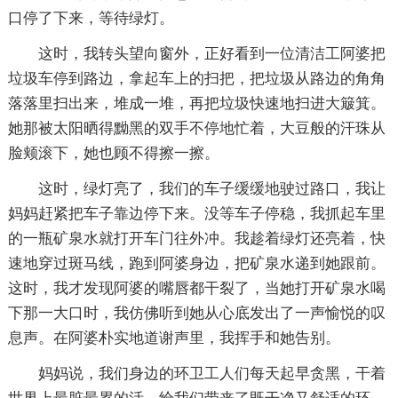
口停了下来，等待绿灯。
这时，我转头望向窗外，正好看到一位清洁工阿婆把
垃圾车停到路边，拿起车上的扫把，把垃圾从路边的角角
落落里扫出来，堆成一堆，再把垃圾快速地扫进大簸箕。
她那被太阳晒得黝黑的双手不停地忙着，大豆般的汗珠从
脸颊滚下，她也顾不得擦一擦。
这时，绿灯亮了，我们的车子缓缓地驶过路口，我让
妈妈赶紧把车子靠边停下来。没等车子停稳，我抓起车里
的一瓶矿泉水就打开车门往外冲。我趁着绿灯还亮着，快
速地穿过斑马线，跑到阿婆身边，把矿泉水递到她跟前。
这时，我才发现阿婆的嘴唇都干裂了，当她打开矿泉水喝
下那一大口时，我仿佛听到她从心底发出了一声愉悦的叹
息声。在阿婆朴实地道谢声里，我挥手和她告别。
妈妈说，我们身边的环卫工人们每天起早贪黑，干着