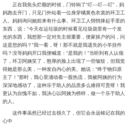
正在我焦头烂额的时候，门铃响了“叮---叮---叮”，妈
妈跑去开门，只见门外站着一位身穿橘黄色衣裳的环卫工
人。妈妈询问她前来有什么事。环卫工人悄悄捧起手里的
东西，说：“今天在运垃圾的时候看见垃圾袋里有一个发
光的东西，我想那一定对失主很重要，便家挨户的问，问
这是您的吗？”我一看，呀！那不就是我遗失的小羊挂件
吗？没等妈妈开口我便喊道：“是我的！”当听到有人认领
了，环卫阿姨笑了，憨厚的脸上出现了一些皱纹，但我觉
得她是那么美，一种发自内心的美。她说：“终于物归原
主了！”那时，我心里涌动着一股热流，我被阿姨的行为
深深地感动了，这种乐于助人的品质多么难得可贵呀！我
更认为自愧不如，我决心以阿姨为榜样，做一个乐于助人
的人。
这件事虽然已经过去很久了，但它会永远铭记在我的
心中