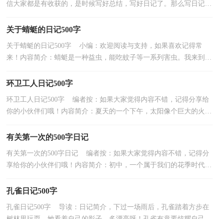
信大家都是有收获的，是时候写好总结，写好日记了。那么写日记需
要注意哪些问题呢？以下是小编为大家收集的溜冰的日记5...
关于蜻蜓的日记500字
关于蜻蜓的日记500字 小编：欢迎阅读与支持，如果喜欢记得常
来！内容简介：蜻蜓是一种益虫，能吃蚊子等一系列害虫。我来到小
河边，想来捉一只蜻蜓。我从瓶子里放出蚊子，果然蜻蜓飞来....
环卫工人日记500字
环卫工人日记500字 编者按：如果大家觉得内容不错，记得分享给
你的小伙伴们哦！内容简介：夏天的一个下午，太阳像个巨大的火球
炙烤着大地，空气中一丝风都没有，枝头上的蝉不停地鸣叫，...
有关第一次的500字日记
有关第一次的500字日记 编者按：如果大家觉得内容不错，记得分
享给你的小伙伴们哦！内容简介：初中，一个属于我们的花季时代，
因为我们的青春之花正在悄然绽放。早恋，可以说在我身上...
孔雀日记500字
孔雀日记500字 导读：日记简介，下过一场雨后，孔雀踏着方步在
树林里玩耍，她看着自己的影子，多漂亮呀！孔雀有意要炫耀自己的