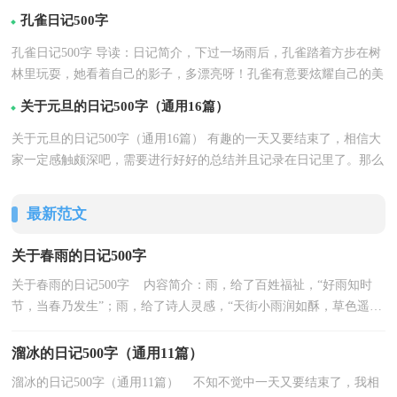
孔雀日记500字
孔雀日记500字 导读：日记简介，下过一场雨后，孔雀踏着方步在树
林里玩耍，她看着自己的影子，多漂亮呀！孔雀有意要炫耀自己的美
详情
丽，于是她... 如果觉...【
】
关于元旦的日记500字（通用16篇）
关于元旦的日记500字（通用16篇） 有趣的一天又要结束了，相信大
家一定感触颇深吧，需要进行好好的总结并且记录在日记里了。那么
详情
你真的懂得怎么...【
】
最新范文
关于春雨的日记500字
关于春雨的日记500字 内容简介：雨，给了百姓福祉，“好雨知时
节，当春乃发生”；雨，给了诗人灵感，“天街小雨润如酥，草色遥看
近却无”；... 如果觉得不错，就继续查看以下内容吧！以下是由...
溜冰的日记500字（通用11篇）
溜冰的日记500字（通用11篇） 不知不觉中一天又要结束了，我相