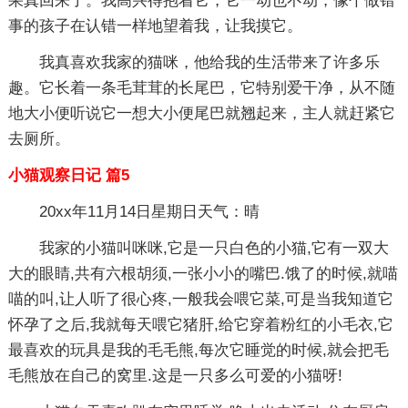
果真回来了。我高兴得抱着它，它一动也不动，像个做错
事的孩子在认错一样地望着我，让我摸它。
我真喜欢我家的猫咪，他给我的生活带来了许多乐
趣。它长着一条毛茸茸的长尾巴，它特别爱干净，从不随
地大小便听说它一想大小便尾巴就翘起来，主人就赶紧它
去厕所。
小猫观察日记 篇5
20xx年11月14日星期日天气：晴
我家的小猫叫咪咪,它是一只白色的小猫,它有一双大
大的眼睛,共有六根胡须,一张小小的嘴巴.饿了的时候,就喵
喵的叫,让人听了很心疼,一般我会喂它菜,可是当我知道它
怀孕了之后,我就每天喂它猪肝,给它穿着粉红的小毛衣,它
最喜欢的玩具是我的毛毛熊,每次它睡觉的时候,就会把毛
毛熊放在自己的窝里.这是一只多么可爱的小猫呀!