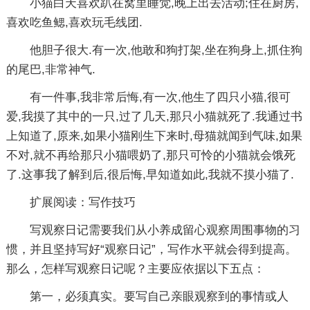
小猫白天喜欢趴在窝里睡觉,晚上出去活动;住在厨房,
喜欢吃鱼鳃,喜欢玩毛线团.
他胆子很大.有一次,他敢和狗打架,坐在狗身上,抓住狗
的尾巴,非常神气.
有一件事,我非常后悔,有一次,他生了四只小猫,很可
爱,我摸了其中的一只,过了几天,那只小猫就死了.我通过书
上知道了,原来,如果小猫刚生下来时,母猫就闻到气味,如果
不对,就不再给那只小猫喂奶了,那只可怜的小猫就会饿死
了.这事我了解到后,很后悔,早知道如此,我就不摸小猫了.
扩展阅读：写作技巧
写观察日记需要我们从小养成留心观察周围事物的习
惯，并且坚持写好“观察日记”，写作水平就会得到提高。
那么，怎样写观察日记呢？主要应依据以下五点：
第一，必须真实。要写自己亲眼观察到的事情或人