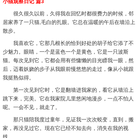
小猫观察日记 篇3
很久很久以前，久得我在回忆时都很费力的时候，邻
居家养了一只猫,毛白的扎眼。它总在温暖的午后在墙沿上
散步。
我喜欢它，它那几根长的恰到好处的胡子给它添了不
少魅力。眼睛，一个是蓝色一个是黄色，它是一只波斯
猫。每次见到它，它都会用有些慵懒的目光瞟我一眼，然
后，迈着妖娆的步子从我眼前慢悠悠的走过，像从小就跟
我挺熟似得。
第一次见到它时，它是翻墙进我家的，看它从墙沿上
跳下来，完美。它在我家院儿里悠闲地漫步，一点不怕人
呢。一会不见，就走了。
那只猫陪我度过童年，见证我一次次蜕变，直到，搬
家，再没见过它。现在它已经不知去向，消失在我的视
线。