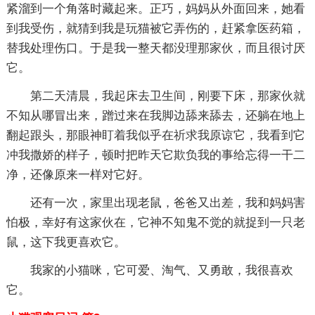
紧溜到一个角落时藏起来。正巧，妈妈从外面回来，她看
到我受伤，就猜到我是玩猫被它弄伤的，赶紧拿医药箱，
替我处理伤口。于是我一整天都没理那家伙，而且很讨厌
它。
第二天清晨，我起床去卫生间，刚要下床，那家伙就
不知从哪冒出来，蹭过来在我脚边舔来舔去，还躺在地上
翻起跟头，那眼神盯着我似乎在祈求我原谅它，我看到它
冲我撒娇的样子，顿时把昨天它欺负我的事给忘得一干二
净，还像原来一样对它好。
还有一次，家里出现老鼠，爸爸又出差，我和妈妈害
怕极，幸好有这家伙在，它神不知鬼不觉的就捉到一只老
鼠，这下我更喜欢它。
我家的小猫咪，它可爱、淘气、又勇敢，我很喜欢
它。