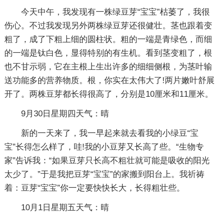
今天中午，我发现有一株绿豆芽“宝宝”枯萎了，我很
伤心。不过我发现另外两株绿豆芽还很健壮。茎也跟着变
粗了，成了下粗上细的圆柱状。粗的一端是青绿色，而细
的一端是钛白色，显得特别的有生机。看到茎变粗了，根
也不甘示弱，它在主根上生出许多的细细侧根，为茎叶输
送功能多的营养物质。根，你实在太伟大了!两片嫩叶舒展
开了。两株豆芽都长得很高了，分别是10厘米和11厘米。
9月30日星期四天气：晴
新的一天来了，我一早起来就去看我的小绿豆“宝
宝”长得怎么样了，哇!我的小豆芽又长高了些。“生物专
家”告诉我：“如果豆芽只长高不粗壮就可能是吸收的阳光
太少了。”于是我把豆芽“宝宝”的家搬到阳台上。我祈祷
着：豆芽“宝宝”你一定要快快长大，长得粗壮些。
10月1日星期五天气：晴