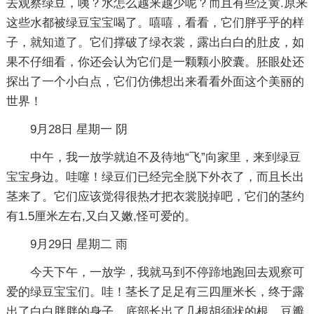
去观察绿豆，咦？水怎么越来越少呢？而且有些泛黄.原来
这些水都被绿豆宝宝喝了。嘻嘻，看看，它们胖乎乎的样
子，就知道了。它们撑破了绿衣裳，露出白白的肚皮，如
果不仔细看，你还会认为它们是一颗颗小胶囊。胚眼处还
探出了一个小白点，它们仿佛想出来看看外面这个美丽的
世界！
9月28日 星期一 阴
中午，我一放学就迫不及待地“飞”向家里，来到绿豆
宝宝身边。哇噻！绿豆们已经完全脱下外衣了，而且长出
茎来了。它们应该觉得很热才把衣裳脱掉吧，它们的茎约
有1.5厘米左右,又白又嫩,怪可爱的。
9月29日 星期二 雨
今天下午，一放学，我就马到不停蹄地跑回去观察可
爱的绿豆宝宝们。哇！茎长了足足有三四厘米长，终于露
出了白白胖胖的身子。底部长出了几根胡须状的根，豆瓣