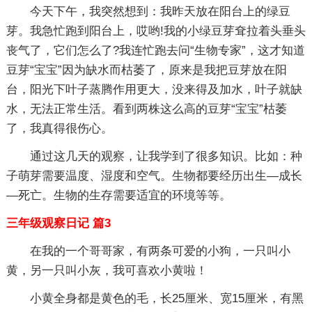
今天下午，我突然想到：我昨天放在阳台上的绿豆
芽。我急忙跑到阳台上，哎哟!我的小绿豆芽耷拉着头垂头
丧气了，它们怎么了?我连忙跑去问“生物专家”，这才知道
豆芽“宝宝”因为缺水而枯萎了，原来是我把豆芽放在阳
台，阳光下叶子蒸腾作用更大，没来得及加水，叶子就缺
水，无法正常生活。看到两株这么高的豆芽“宝宝”枯萎
了，我真得很伤心。
通过这几天的观察，让我学到了很多知识。比如：种
子萌芽需要温度、湿度和空气。生物都要经历出生—成长
—死亡。生物的生存需要适宜的环境等等。
三年级观察日记 篇3
在我的一个哥哥家，有两条可爱的小狗，一只叫小
黄，另一只叫小灰，我可喜欢小黄啦！
小黄全身都是黄色的毛，长25厘米、宽15厘米，有黑