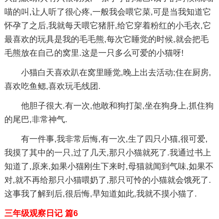
喵的叫,让人听了很心疼,一般我会喂它菜,可是当我知道它
怀孕了之后,我就每天喂它猪肝,给它穿着粉红的小毛衣,它
最喜欢的玩具是我的毛毛熊,每次它睡觉的时候,就会把毛
毛熊放在自己的窝里.这是一只多么可爱的小猫呀!
小猫白天喜欢趴在窝里睡觉,晚上出去活动;住在厨房,
喜欢吃鱼鳃,喜欢玩毛线团.
他胆子很大.有一次,他敢和狗打架,坐在狗身上,抓住狗
的尾巴,非常神气.
有一件事,我非常后悔,有一次,生了四只小猫,很可爱,
我摸了其中的一只,过了几天,那只小猫就死了.我通过书上
知道了,原来,如果小猫刚生下来时,母猫就闻到气味,如果不
对,就不再给那只小猫喂奶了,那只可怜的小猫就会饿死了.
这事我了解到后,很后悔,早知道如此,我就不摸小猫了.
三年级观察日记 篇6