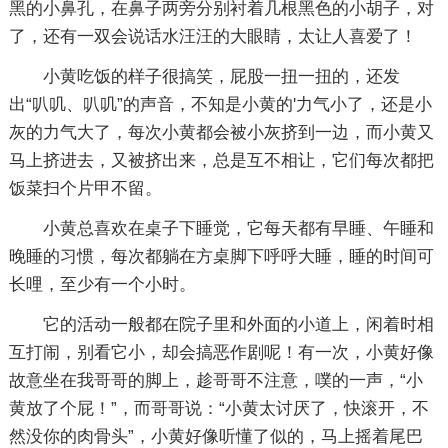
黑的小鼻孔，在鼻子两旁分别衬着几根黑色的小胡子，对
了，还有一双会说话水汪汪的大眼睛，太让人喜爱了！
小黄吃饭的样子很搞笑，屁股一扭一扭的，还发
出“叭叽、叭叽”的声音，不知是小黄的'力气小了，还是小
灰的力气大了，每次小黄都会被小灰挤到一边，而小黄又
马上挤进去，又被挤出来，总是互不相让，它们每次都把
饭菜扫个片甲不留。
小黄总喜欢在桌子下睡觉，它每天都有早睡、午睡和
晚睡的习惯，每次都躺在方桌脚下呼呼大睡，睡的时间可
长哩，至少有一个小时。
它的活动一般都在院子里和外面的小道上，闲着时相
互打闹，别看它小，却会搞恶作剧呢！有一次，小黄好像
故意坐在我哥哥的脚上，趁哥哥不注意，噗的一声，“小
黄放了个屁！”，而哥哥说：“小黄太讨厌了，快滚开，不
然没你的肉骨头”，小黄好像听懂了似的，马上摇着尾巴