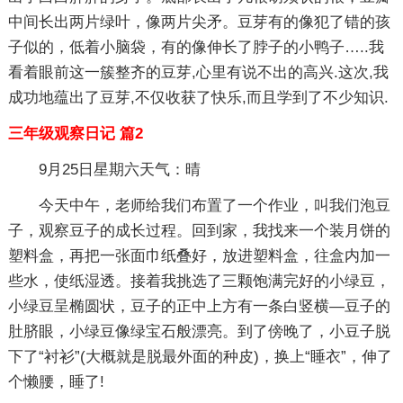
中间长出两片绿叶，像两片尖矛。豆芽有的像犯了错的孩
子似的，低着小脑袋，有的像伸长了脖子的小鸭子…..我
看着眼前这一簇整齐的豆芽,心里有说不出的高兴.这次,我
成功地蕴出了豆芽,不仅收获了快乐,而且学到了不少知识.
三年级观察日记 篇2
9月25日星期六天气：晴
今天中午，老师给我们布置了一个作业，叫我们泡豆
子，观察豆子的成长过程。回到家，我找来一个装月饼的
塑料盒，再把一张面巾纸叠好，放进塑料盒，往盒内加一
些水，使纸湿透。接着我挑选了三颗饱满完好的小绿豆，
小绿豆呈椭圆状，豆子的正中上方有一条白竖横—豆子的
肚脐眼，小绿豆像绿宝石般漂亮。到了傍晚了，小豆子脱
下了“衬衫”(大概就是脱最外面的种皮)，换上“睡衣”，伸了
个懒腰，睡了!