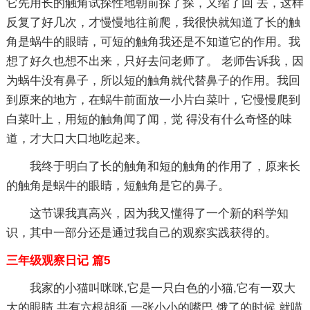
它先用长的触角试探性地朝前探了探，又缩了回 去，这样
反复了好几次，才慢慢地往前爬，我很快就知道了长的触
角是蜗牛的眼睛，可短的触角我还是不知道它的作用。我
想了好久也想不出来，只好去问老师了。 老师告诉我，因
为蜗牛没有鼻子，所以短的触角就代替鼻子的作用。我回
到原来的地方，在蜗牛前面放一小片白菜叶，它慢慢爬到
白菜叶上，用短的触角闻了闻，觉 得没有什么奇怪的味
道，才大口大口地吃起来。
我终于明白了长的触角和短的触角的作用了，原来长
的触角是蜗牛的眼睛，短触角是它的鼻子。
这节课我真高兴，因为我又懂得了一个新的科学知
识，其中一部分还是通过我自己的观察实践获得的。
三年级观察日记 篇5
我家的小猫叫咪咪,它是一只白色的小猫,它有一双大
大的眼睛,共有六根胡须,一张小小的嘴巴.饿了的时候,就喵