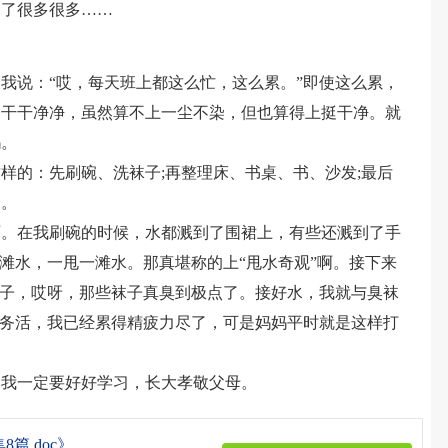
到了很多很多……
我说：“哎，每天班上都这么忙，这么累。”即使这么累，
的干干净净，虽然算不上一尘不染，但也算得上挺干净。就
妈。
样的：先刷碗、洗袜子;再整理床、书桌、书、沙发;最后
了。
啊。在我刷碗的时候，水都溅到了围裙上，有些还溅到了手
一滩水，一甩一滩水。那真堪称的上“甩水奇观”啊。接下来
袜子，哎呀，那些袜子真臭到极点了。接好水，我就与臭袜
家务活，我已经累得精疲力尽了，可是妈妈平时就是这样打
。我一定要好好学习，长大孝敬父母。
篇.doc》