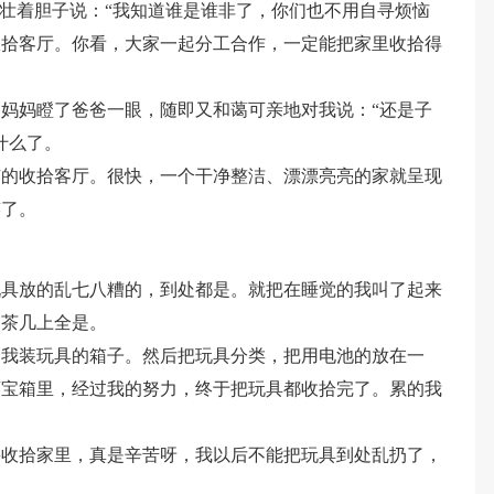
，壮着胆子说：“我知道谁是谁非了，你们也不用自寻烦恼
收拾客厅。你看，大家一起分工合作，一定能把家里收拾得
妈妈瞪了爸爸一眼，随即又和蔼可亲地对我说：“还是子
什么了。
有的收拾客厅。很快，一个干净整洁、漂漂亮亮的家就呈现
笑了。
玩具放的乱七八糟的，到处都是。就把在睡觉的我叫了起来
、茶几上全是。
是我装玩具的箱子。然后把玩具分类，把用电池的放在一
百宝箱里，经过我的努力，终于把玩具都收拾完了。累的我
要收拾家里，真是辛苦呀，我以后不能把玩具到处乱扔了，