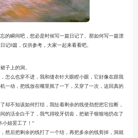
难忘的瞬间吧，想必是时候写一篇日记了。那如何写一篇漂
日记8篇，仅供参考，大家一起来看看吧。
好裙子上的洞。
回，怎么也穿不进，我和缝衣针大眼瞪小眼，它好像在跟我
灵机一动，把线放在嘴里抿了一下，又穿了一次，这回真的
好了却不知该如何打结，我扯着剩余的线使劲想把它拉断，
时间的活全白干了，我气得咬牙切齿，把裙子狠狠地扔在了
本小姐罢工了！”
好，然后把剩余的线打了一个结，再把多余的线剪掉，洞就