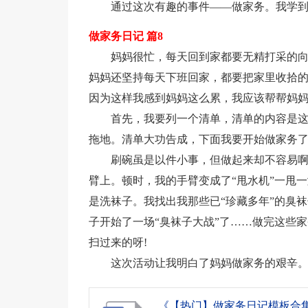
通过这次有趣的事件——做家务。我学
做家务日记 篇8
妈妈很忙，每天回到家都要无精打采的向
妈妈还坚持每天下班回家，都要把家里收拾
因为这样我感到妈妈这么累，我应该帮帮妈
首先，我要列一个清单，清单的内容是这
拖地。清单大功告成，下面我要开始做家务
刷碗虽是以件小事，但做起来却不容易
臂上。顿时，我的手臂变成了“甩水机”一甩
是洗袜子。我找出我那些已“珍藏多年”的臭
子开始了一场“臭袜子大战”了……做完这些
扫过来的呀!
这次活动让我明白了妈妈做家务的艰辛
《【热门】做家务日记模板合集8