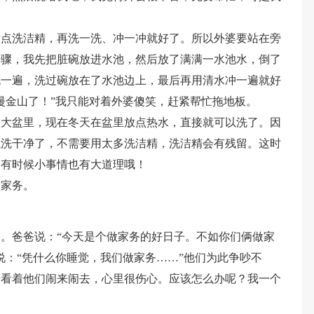
。
放点洗洁精，再洗一洗、冲一冲就好了。所以外婆要站在旁
步骤，我先把脏碗放进水池，然后放了满满一水池水，倒了
洗一遍，洗过碗放在了水池边上，最后再用清水冲一遍就好
漫金山了！”我只能对着外婆傻笑，赶紧帮忙拖地板。
个大盆里，现在冬天在盆里放点热水，直接就可以洗了。因
以洗干净了，不需要用太多洗洁精，洗洁精会有残留。这时
，有时候小事情也有大道理哦！
做家务。
。爸爸说：“今天是个做家务的好日子。不如你们俩做家
说：“凭什么你睡觉，我们做家务……”他们为此争吵不
旁看着他们闹来闹去，心里很伤心。应该怎么办呢？我一个