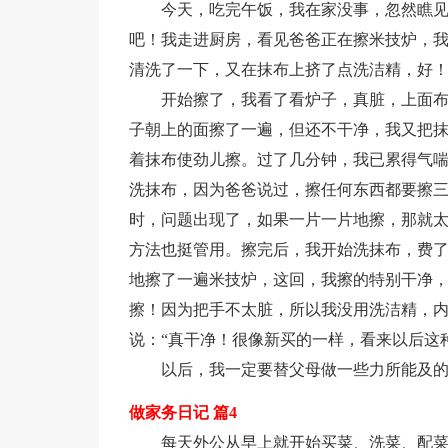
今天，吃完午饭，我在家没事，忽然瞧
吧！我走进厨房，看见爸爸正在擦米技炉，我
清洗了一下，又在抹布上挤了点洗洁精，好
开始擦了，我看了看炉子，真脏，上面
子朝上的面擦了一遍，但还不干净，我又把
着抹布使劲儿擦。过了几分钟，我已累得气
洗抹布，因为爸爸说过，擦任何东西都要擦
时，问题出现了，如果一片一片地擦，那就
方法也挺管用。擦完后，我开始洗抹布，费
地擦了一遍米技炉，这回，我擦的特别干净
擦！因为把手不太脏，所以我没用洗洁精，
说：“真干净！很像新买的一样，看来以后这
以后，我一定要替父母做一些力所能及
做家务日记 篇4
每天外公从早上就开始买菜、洗菜、配