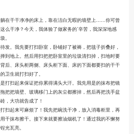
，躺在干干净净的床上，靠在洁白无暇的墙壁上……你可曾
这么干净？今天，我体验了做家务的`辛苦，我深深地感
垃圾。
装待发。我先要打扫卧室，卧铺好了被褥，把毯子折叠好，
尘掸到地上。然后用扫把把卧室里的垃圾清扫掉，扫地时要
的背后、床头柜两侧、床头柜下面、床的下面都要扫的干干
室的卫生就打扫好了。
可是打扫起来保证把你累得满头大汗。我先用是的抹布把镜
的拖把把墙壁、玻璃移门上的灰尘都擦掉，然后再把洗手盆
地砖，大功就告成了！
房打扫起来可麻烦了！我先把碗洗干净，放入消毒柜里，再
珠用干抹布擦干。接下来就要擦油烟机了！通过我的不懈努
得锃光瓦亮。