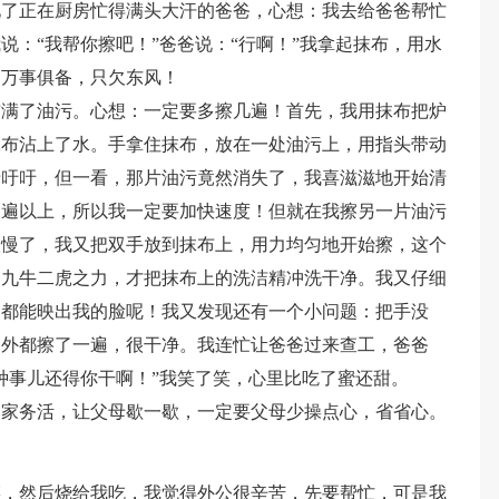
见了正在厨房忙得满头大汗的爸爸，心想：我去给爸爸帮忙
说：“我帮你擦吧！”爸爸说：“行啊！”我拿起抹布，用水
！万事俱备，只欠东风！
布满了油污。心想：一定要多擦几遍！首先，我用抹布把炉
抹布沾上了水。手拿住抹布，放在一处油污上，用指头带动
喘吁吁，但一看，那片油污竟然消失了，我喜滋滋地开始清
三遍以上，所以我一定要加快速度！但就在我擦另一片油污
太慢了，我又把双手放到抹布上，用力均匀地开始擦，这个
了九牛二虎之力，才把抹布上的洗洁精冲洗干净。我又仔细
，都能映出我的脸呢！我又发现还有一个小问题：把手没
内外都擦了一遍，很干净。我连忙让爸爸过来查工，爸爸
种事儿还得你干啊！”我笑了笑，心里比吃了蜜还甜。
的家务活，让父母歇一歇，一定要父母少操点心，省省心。
菜，然后烧给我吃，我觉得外公很辛苦，先要帮忙，可是我