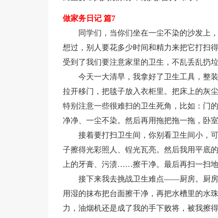
做家务日记 篇7
同学们，当你们坐在一尘不染的沙发上
想过，别人要花多少时间和精力来把它打扫得
受到了我们要注意家里的卫生，不乱丢乱扔
今天一大清早，我拿好了卫生工具，整
拉开移门，把毯子放入衣柜里。把床上的灰
特别注意一些很难扫的卫生死角，比如：门
净净、一尘不染。然后再用拖把拖一拖，卧
接着要打扫卫生间，你别看卫生间小，
子擦得光彩照人、锃光瓦亮。然后我用平底
上的牙膏、污渍……擦干净。最后再扫一扫
接下来我去挑战卫生难点——厨房。厨
用湿的抹布把台面擦干净，再把水槽里的水
力，油烟机还是成了我的手下败将，被我擦