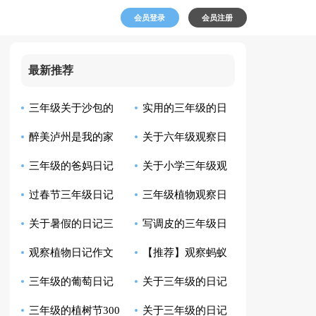
会员登录
会员注册
最新推荐
三年级关于沙包的
实用的三年级的日
醉美泸州是我的家
关于六年级观察日
日记
记作文300字集合7篇
三年级的爸妈日记
关于小学三年级观
乡日记
记锦集7篇
过春节三年级日记
三年级植物观察日
察日记模板集锦十篇
关于暑假的日记三
写调皮的三年级日
记（通用53篇）
观察植物日记作文
【推荐】观察蚂蚁
年级作文300字合集5
记
三年级的葡萄日记
关于三年级的日记
汇总五篇
日记范文汇编9篇
篇
三年级的植树节300
关于三年级的日记
（精选7篇）
作文300字汇编十篇