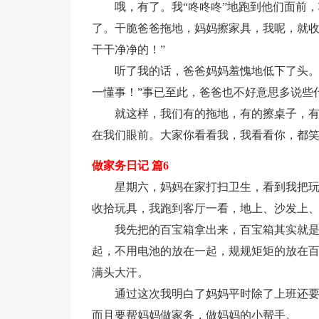
哦，有了。我“咚咚咚”地跑到他们面前
了。干脆爸爸拖地，妈妈擦家具，我呢，就
干干净净的！”
听了我的话，爸爸妈妈羞愧地低下了头。
一懂事！”事已至此，爸爸也不好意思多说些
就这样，我们有的拖地，有的擦桌子，
在我们眼前。大家你看看我，我看看你，都
做家务日记 篇6
星期六，妈妈在家打扫卫生，看到我把
收拾玩具，我跑到客厅一看，地上、沙发上
我先把的百宝箱拿出来，百宝箱其实就
起，不用电池的放在一起，规规矩矩的放在
满头大汗。
通过这次我明白了妈妈平时除了上班还
而且要帮妈妈做家务，做妈妈的小帮手。