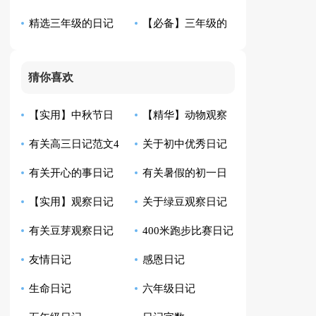
精选三年级的日记
【必备】三年级的
字日记
作文300字集锦10篇
作文300字集合7篇
日记作文300字集锦5
猜你喜欢
篇
【实用】中秋节日
【精华】动物观察
有关高三日记范文4
关于初中优秀日记
记范文集合10篇
日记汇编十篇
有关开心的事日记
有关暑假的初一日
篇
五篇
【实用】观察日记
关于绿豆观察日记
范文九篇
记
有关豆芽观察日记
400米跑步比赛日记
范文七篇
模板汇总5篇
友情日记
感恩日记
汇编六篇
生命日记
六年级日记