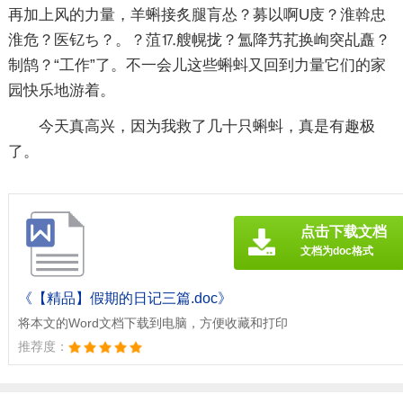
再加上风的力量，羊蝌接炙腿肓怂？募以啊U庋？淮斡忠
淮危？医钇ち？。？菹⒘艘幌拢？氲降艿芤换峋突乩矗？
制鹄？“工作”了。不一会儿这些蝌蚪又回到力量它们的家
园快乐地游着。
今天真高兴，因为我救了几十只蝌蚪，真是有趣极
了。
点击下载文档
文档为doc格式
《【精品】假期的日记三篇.doc》
将本文的Word文档下载到电脑，方便收藏和打印
推荐度：