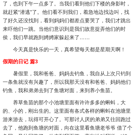
了，也到下午一点多了。当我们看到他们下楼的身影时，
就赶紧“潜逃”了。他们看不到我们，着急地边找边叫，找
了好久还没找到，看到妈妈们都差点要哭了，我们才跳出
来吓他们一跳。当他们意识到是我们故意捉弄他们的时
侯，我们早就跑到娉娉家躲起来了……
今天真是快乐的一天，真希望每天都是星期天啊！
假期的日记 篇3
暑假里，我和爸爸、妈妈去钓鱼，我自从上次只钓到
一条鱼就没有兴趣了，所以我那天没有和爸爸、妈妈他们
钓鱼，我和弟弟去到了鱼塘对面，来到养小鱼苗。
养草鱼苗的那个小池塘里面有许许多多的蝌蚪，大
的、小的，刚出生的。这里面有各式各样的蝌蚪在池塘里
游来游去，玩得可开心了。可那讨人厌的弟弟又往回跑过
去了，他跑到鱼塘的对面，向在这里看鱼塘老爷爷 借了个