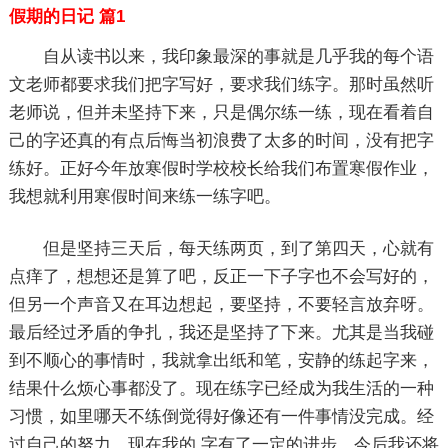
假期的日记 篇1
自从读书以来，我印象最深的事就是几乎我的每个语
文老师都要求我们把字写好，要求我们练字。那时虽然听
老师说，但并未坚持下来，只是偶尔练一练，现在看着自
己的字还真的有点后悔当初浪费了太多的时间，没有把字
练好。正好今年放寒假时学校校长给我们布置寒假作业，
我想就利用寒假时间来练一练字吧。
但是坚持三天后，每天练两页，到了第四天，心就有
点痒了，想想还是算了吧，反正一下子字也不会写好的，
但另一个声音又在耳边想起，要坚持，不要轻言放弃呀。
最后经过矛盾的争扎，我还是坚持了下来。尤其是当我碰
到不顺心的事情时，我就拿出纸和笔，安静的练起字来，
结果什么烦心事都没了。现在练字已经成为我生活的一种
习惯，如里哪天不练倒觉得好像还有一件事情没完成。经
过自己的努力，现在我的.字有了一定的进步，今后我还将