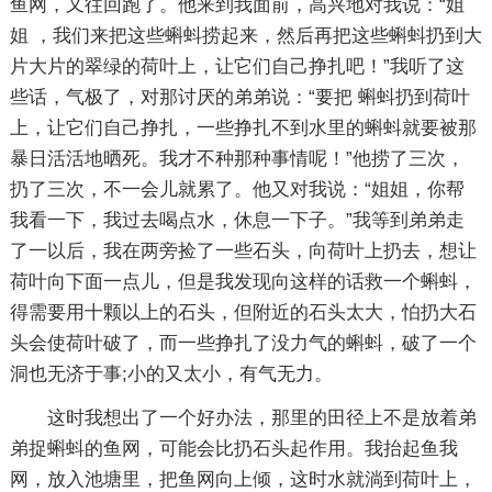
鱼网，又往回跑了。他来到我面前，高兴地对我说：“姐
姐 ，我们来把这些蝌蚪捞起来，然后再把这些蝌蚪扔到大
片大片的翠绿的荷叶上，让它们自己挣扎吧！”我听了这
些话，气极了，对那讨厌的弟弟说：“要把 蝌蚪扔到荷叶
上，让它们自己挣扎，一些挣扎不到水里的蝌蚪就要被那
暴日活活地晒死。我才不种那种事情呢！”他捞了三次，
扔了三次，不一会儿就累了。他又对我说：“姐姐，你帮
我看一下，我过去喝点水，休息一下子。”我等到弟弟走
了一以后，我在两旁捡了一些石头，向荷叶上扔去，想让
荷叶向下面一点儿，但是我发现向这样的话救一个蝌蚪，
得需要用十颗以上的石头，但附近的石头太大，怕扔大石
头会使荷叶破了，而一些挣扎了没力气的蝌蚪，破了一个
洞也无济于事;小的又太小，有气无力。
这时我想出了一个好办法，那里的田径上不是放着弟
弟捉蝌蚪的鱼网，可能会比扔石头起作用。我抬起鱼我
网，放入池塘里，把鱼网向上倾，这时水就淌到荷叶上，