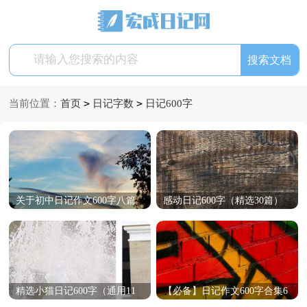
>
>
当前位置：
首页
日记字数
日记600字
关于初中日记作文600字八篇
感动日记600字（精选30篇）
精选小猫日记600字（通用11
【必备】日记作文600字合集6