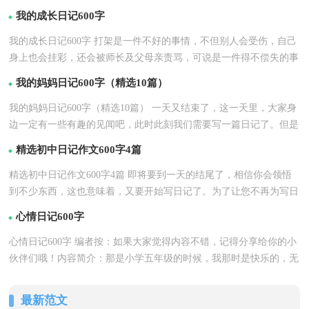
篇）
篇
我的成长日记600字
我的成长日记600字 打架是一件不好的事情，不但别人会受伤，自己
身上也会挂彩，还会被师长及父母亲责骂，可说是一件得不偿失的事
详情
情。记得就读低...【
】
我的妈妈日记600字（精选10篇）
我的妈妈日记600字（精选10篇） 一天又结束了，这一天里，大家身
边一定有一些有趣的见闻吧，此时此刻我们需要写一篇日记了。但是
详情
却发现不知道该写...【
】
精选初中日记作文600字4篇
精选初中日记作文600字4篇 即将要到一天的结尾了，相信你会领悟
到不少东西，这也意味着，又要开始写日记了。为了让您不再为写日
详情
记头疼，下面是小...【
】
心情日记600字
心情日记600字 编者按：如果大家觉得内容不错，记得分享给你的小
伙伴们哦！内容简介：那是小学五年级的时候，我那时是快乐的，无
详情
忧无虑的，但。那是一...【
】
最新范文