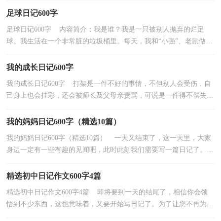
足球日记600字
足球日记600字 内容简介：我是谁？我是一只被别人抛弃的烂足
球。我生活在一个非常脏的垃圾桶里。每天，我和“小强”、老鼠做
伴，苍蝇... 如果觉得不错，就继续查看以下内容吧！《足...
我的成长日记600字
我的成长日记600字 打架是一件不好的事情，不但别人会受伤，自
己身上也会挂彩，还会被师长及父母亲责骂，可说是一件得不偿失的
事情。记得就读低年级时，在班上只要有同学故意碰撞...
我的妈妈日记600字（精选10篇）
我的妈妈日记600字（精选10篇） 一天又结束了，这一天里，大家
身边一定有一些有趣的见闻吧，此时此刻我们需要写一篇日记了。但
是却发现不知道该写些什么，下面是小编为大家收集的我...
精选初中日记作文600字4篇
精选初中日记作文600字4篇 即将要到一天的结尾了，相信你会领
悟到不少东西，这也意味着，又要开始写日记了。为了让您不再为写
日记头疼，下面是小编精心整理的初中日记作文600字4...