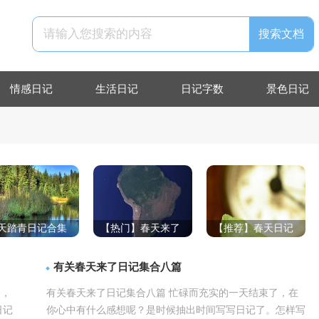
情感日记
生活日记
日记字数
景色日记
天踏青日记合集
【热门】春天来了
【推荐】春天日记
3篇
日记汇编八篇
汇总10篇
有关春天来了日记集合八篇
了，
有关春天来了日记集合八篇 忙碌而充实的一天结束了，在
日记
你心中有什么感想呢？是时候抽出时间写写日记了。怎样写